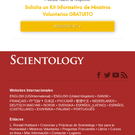
Solicita un Kit Informativo de Ministros
Voluntarios GRATUITO
SOLICITA EL KIT »
Websites Internacionales
ENGLISH (US/International)
ENGLISH (United Kingdom)
DANSK
עברית
FRANÇAIS
日本語
РУССКИЙ
繁體中文
NEDERLANDS
DEUTSCH
MAGYAR
NORSK
SVENSKA
ESPAÑOL (LATINO)
ESPAÑOL
(CASTELLANO)
ΕΛΛΗΝΙΚA
ITALIANO
PORTUGUÊS
Enlaces
L. Ronald Hubbard
Creencias y Prácticas de Scientology
Voz para la
Humanidad
Ministros Voluntarios
Preguntas Frecuentes
Libros
Cursos
en línea
Más Información
Contactar
Lugares