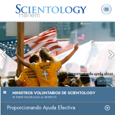
Harlem
Acerca de
L. Ronald
¿Qué es
Ministros
Preguntas
Libros
Nosotros
Hubbard
Scientology?
Voluntarios
Frecuentes
Proporcionando ayuda eficaz
Ver Video
MINISTROS VOLUNTARIOS DE SCIENTOLOGY
SE
PUEDE
HACER ALGO AL RESPECTO
Proporcionando Ayuda Efectiva