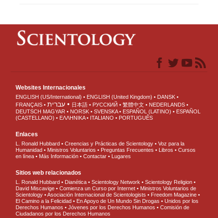
Websites Internacionales
ENGLISH (US/International)
ENGLISH (United Kingdom)
DANSK
עברית
FRANÇAIS
日本語
РУССКИЙ
繁體中文
NEDERLANDS
DEUTSCH
MAGYAR
NORSK
SVENSKA
ESPAÑOL (LATINO)
ESPAÑOL
(CASTELLANO)
ΕΛΛΗΝΙΚA
ITALIANO
PORTUGUÊS
Enlaces
L. Ronald Hubbard
Creencias y Prácticas de Scientology
Voz para la
Humanidad
Ministros Voluntarios
Preguntas Frecuentes
Libros
Cursos
en línea
Más Información
Contactar
Lugares
Sitios web relacionados
L. Ronald Hubbard
Dianética
Scientology Network
Scientology Religion
David Miscavige
Comienza un Curso por Internet
Ministros Voluntarios de
Scientology
Asociación Internacional de Scientologists
Freedom Magazine
El Camino a la Felicidad
En Apoyo de Un Mundo Sin Drogas
Unidos por los
Derechos Humanos
Jóvenes por los Derechos Humanos
Comisión de
Ciudadanos por los Derechos Humanos