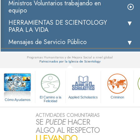
Ministros Voluntarios trabajando en
equipo
HERRAMIENTAS DE SCIENTOLOGY
PARA LA VIDA
Mensajes de Servicio Público
Programas Humanitarios y de Mejora Social a nivel global
Patrocinados por la Iglesia de Scientology
▼
El Camino a la
Applied Scholastics
Criminon
Cómo Ayudamos
Felicidad
ACTIVIDADES COMUNITARIAS
SE
PUEDE
HACER
ALGO AL RESPECTO
LLEVANDO