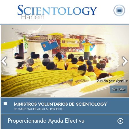
Harlem
Acerca de
L. Ronald
¿Qué es
Ministros
Preguntas
Libros
Nosotros
Hubbard
Scientology?
Voluntarios
Frecuentes
Pasión por Ayudar
Ver Video
MINISTROS VOLUNTARIOS DE SCIENTOLOGY
SE
PUEDE
HACER ALGO AL RESPECTO
Proporcionando Ayuda Efectiva