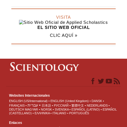
VISITA
EL SITIO WEB OFICIAL
CLIC AQUÍ »
Websites Internacionales
ENGLISH (US/International)
ENGLISH (United Kingdom)
DANSK
עברית
FRANÇAIS
日本語
РУССКИЙ
繁體中文
NEDERLANDS
DEUTSCH
MAGYAR
NORSK
SVENSKA
ESPAÑOL (LATINO)
ESPAÑOL
(CASTELLANO)
ΕΛΛΗΝΙΚA
ITALIANO
PORTUGUÊS
Enlaces