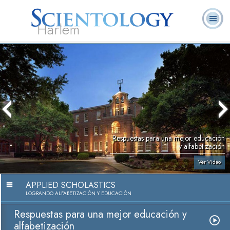
Harlem
Acerca de
L. Ronald
¿Qué es
Ministros
Preguntas
Libros
Nosotros
Hubbard
Scientology?
Voluntarios
Frecuentes
Respuestas para una mejor educación
y alfabetización
Ver Video
APPLIED SCHOLASTICS
LOGRANDO ALFABETIZACIÓN Y EDUCACIÓN
Respuestas para una mejor educación y
alfabetización