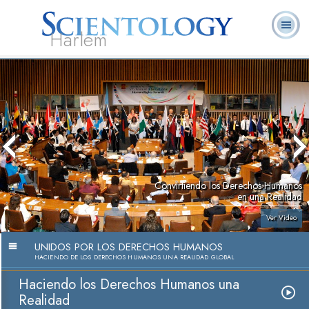
Harlem
Acerca de
L. Ronald
¿Qué es
Ministros
Preguntas
Libros
Nosotros
Hubbard
Scientology?
Voluntarios
Frecuentes
Convirtiendo los Derechos Humanos
en una Realidad
Ver Video
UNIDOS POR LOS DERECHOS HUMANOS
HACIENDO DE LOS DERECHOS HUMANOS UNA REALIDAD GLOBAL
Haciendo los Derechos Humanos una
Realidad