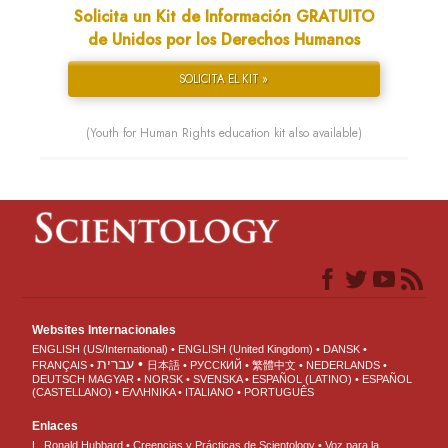
Solicita un Kit de Información GRATUITO
de Unidos por los Derechos Humanos
SOLICITA EL KIT »
(Youth for Human Rights education kit also available)
Websites Internacionales
ENGLISH (US/International)
ENGLISH (United Kingdom)
DANSK
עברית
FRANÇAIS
日本語
РУССКИЙ
繁體中文
NEDERLANDS
DEUTSCH
MAGYAR
NORSK
SVENSKA
ESPAÑOL (LATINO)
ESPAÑOL
(CASTELLANO)
ΕΛΛΗΝΙΚA
ITALIANO
PORTUGUÊS
Enlaces
L. Ronald Hubbard
Creencias y Prácticas de Scientology
Voz para la