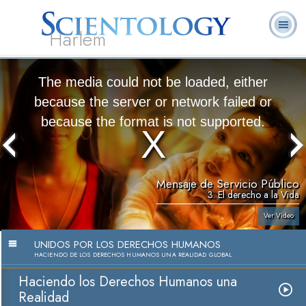
Harlem
Acerca de
L. Ronald
¿Qué es
Ministros
Preguntas
Libros
Nosotros
Hubbard
Scientology?
Voluntarios
Frecuentes
The media could not be loaded, either
because the server or network failed or
because the format is not supported.
Mensaje de Servicio Público
3. El derecho a la Vida
Ver Video
UNIDOS POR LOS DERECHOS HUMANOS
HACIENDO DE LOS DERECHOS HUMANOS UNA REALIDAD GLOBAL
Haciendo los Derechos Humanos una
Realidad