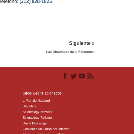
Teléfono:
(212) 828-1825
Siguiente »
Las Dinámicas de la Existencia
Sitios web relacionados
L. Ronald Hubbard
Dianética
Scientology Network
Scientology Religion
David Miscavige
Comienza un Curso por Internet