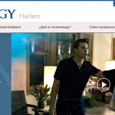
Harlem
onald Hubbard
¿Qué es Scientology?
Cómo Ayudamos
Creencias y Prácticas
Credos y Códigos de Scientology
Qué dicen los Scientologists acerca
de Scientology
Conoce a un Scientologist
Dentro de una Iglesia
n
Los Principios Básicos de Scientology
Pl
Una Introducción a Dianética
Vi
Amor y Odio: ¿Qué es Grandeza?