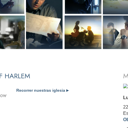
F HARLEM
M
Recorrer nuestras iglesia
▶
SHOW
Lu
22
Es
Ob