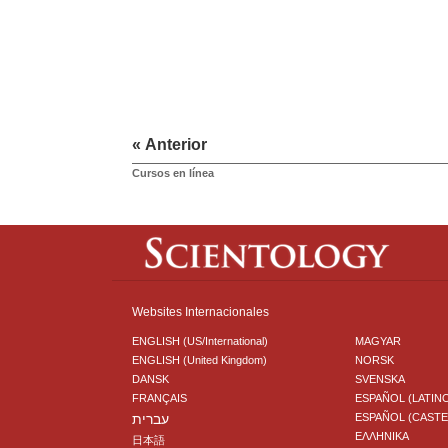
« Anterior
Cursos en línea
Websites Internacionales
ENGLISH (US/International)
MAGYAR
ENGLISH (United Kingdom)
NORSK
DANSK
SVENSKA
FRANÇAIS
ESPAÑOL (LATIN
עברית
ESPAÑOL (CAST
ΕΛΛΗΝΙΚA
日本語