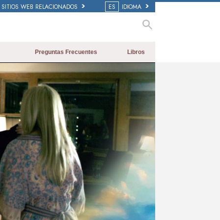
SITIOS WEB RELACIONADOS
ES
IDIOMA
Preguntas Frecuentes
Libros
Antecedentes y principios básicos
Libros Iniciales
Dentro de una Iglesia
Audiolibros
La Organización de Scientology
Conferencias Introductorias
Películas
ay
deo