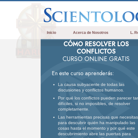
Inicio
Acerca de Nosotros
L. R
CÓMO RESOLVER LOS
CONFLICTOS
CURSO ONLINE GRATIS
En este curso aprenderás:
La causa subyacente de todas las
discusiones y conflictos humanos.
Por qué los conflictos pueden parecer ta
difíciles, si no imposibles, de resolver
completamente.
Las herramientas precisas que necesitas
para descubrir quién ha manipulado las
cosas hasta el momento y por qué este
descubrimiento abre las puertas para