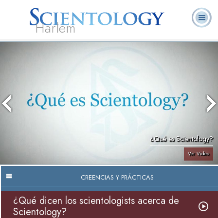
Harlem
Acerca de
L. Ronald
¿Qué es
Ministros
Preguntas
Libros
Nosotros
Hubbard
Scientology?
Voluntarios
Frecuentes
¿Qué es Scientology?
Ver Video
CREENCIAS Y PRÁCTICAS
¿Qué dicen los scientologists acerca de
Scientology?