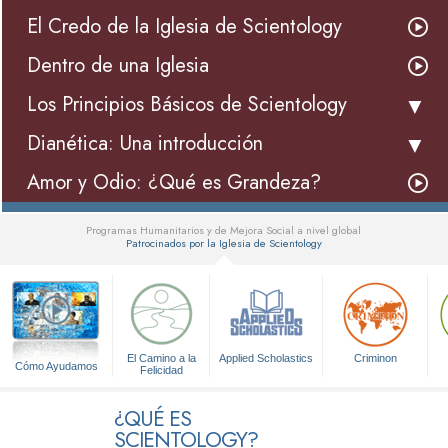
El Credo de la Iglesia de Scientology
Dentro de una Iglesia
Los Principios Básicos de Scientology
Dianética: Una introducción
Amor y Odio: ¿Qué es Grandeza?
Programas Humanitarios y de Mejora Social a nivel global
Patrocinados por la Iglesia de Scientology
▼
El Camino a la
Applied Scholastics
Criminon
Cómo Ayudamos
Felicidad
¿QUÉ ES
SCIENTOLOGY?