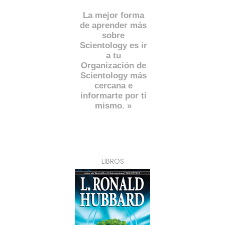
La mejor forma
de aprender más
sobre
Scientology es ir
a tu
Organización de
Scientology más
cercana e
informarte por ti
mismo. »
LIBROS