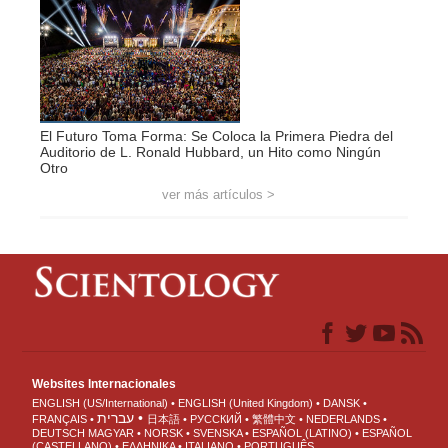
El Futuro Toma Forma: Se Coloca la Primera Piedra del
Auditorio de L. Ronald Hubbard, un Hito como Ningún
Otro
ver más artículos >
Websites Internacionales
ENGLISH (US/International)
ENGLISH (United Kingdom)
DANSK
עברית
FRANÇAIS
日本語
РУССКИЙ
繁體中文
NEDERLANDS
DEUTSCH
MAGYAR
NORSK
SVENSKA
ESPAÑOL (LATINO)
ESPAÑOL
(CASTELLANO)
ΕΛΛΗΝΙΚA
ITALIANO
PORTUGUÊS