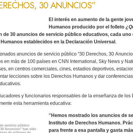
DERECHOS, 30 ANUNCIOS”
El interés en aumento de la gente jo
Humanos producido por el folleto
¿Q
ón de 30 anuncios de servicio público educativos, cada uno 
Humanos establecidos en la Declaración Universal.
onados anuncios de servicio público “30 Derechos, 30 Anuncios
os en más de 100 países en CNN International, Sky News y Na
es, en centros comerciales, cines, estadios deportivos, estacion
ntar lecciones sobre los Derechos Humanos y dar conferencias 
ducativos.
ucadores y funcionarios responsables de la enseñanza de lo
mente esta herramienta educativa:
“Hemos mostrado los anuncios de serv
Instituto de Derechos Humanos. Prác
de servicio público
 30 Anuncios” han sido
para frente a esa pantalla y gasta m
cenas de millones de