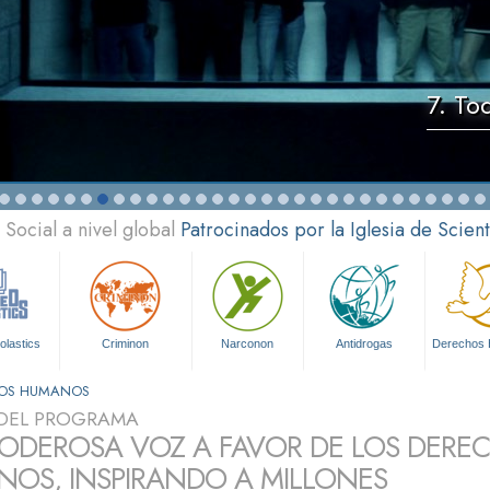
7. To
Social a nivel global
Patrocinados por la Iglesia de Scien
olastics
Criminon
Narconon
Antidrogas
Derechos
HOS HUMANOS
DEL PROGRAMA
ODEROSA VOZ A FAVOR DE LOS DERE
OS, INSPIRANDO A MILLONES