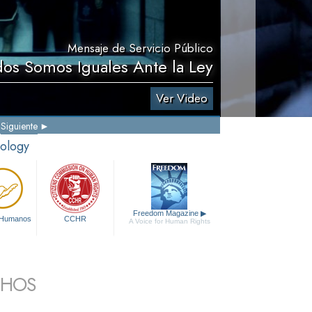
Mensaje de Servicio Público
dos Somos Iguales Ante la Ley
Ver Video
Siguiente
tology
Freedom Magazine
▶
 Humanos
CCHR
A Voice for Human Rights
CHOS