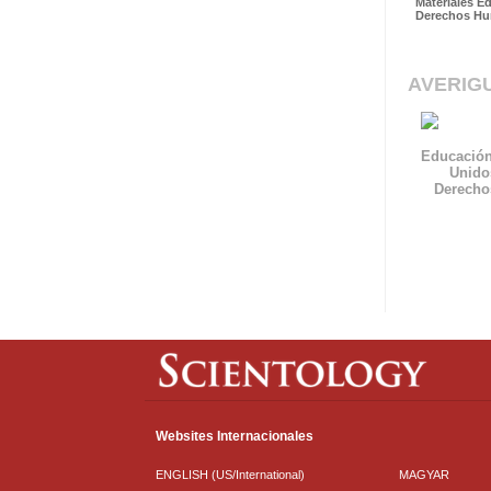
Materiales E
Derechos H
AVERIG
Educación
Unido
Derech
Websites Internacionales
ENGLISH (US/International)
MAGYAR