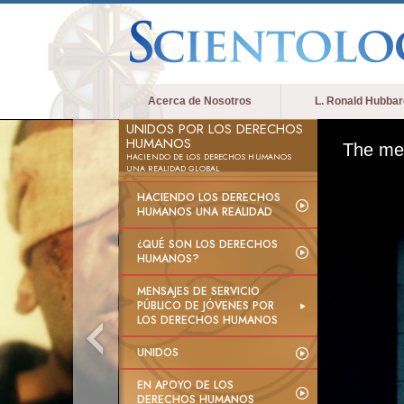
Acerca de Nosotros
L. Ronald Hubbar
UNIDOS POR LOS DERECHOS
HUMANOS
The med
HACIENDO DE LOS DERECHOS HUMANOS
UNA REALIDAD GLOBAL
HACIENDO LOS DERECHOS
HUMANOS UNA REALIDAD
¿QUÉ SON LOS DERECHOS
HUMANOS?
MENSAJES DE SERVICIO
PÚBLICO DE JÓVENES POR
LOS DERECHOS HUMANOS
UNIDOS
EN APOYO DE LOS
DERECHOS HUMANOS