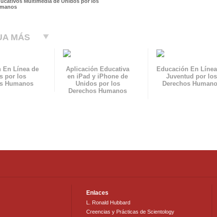
ducativos Multimedia de Unidos por los
umanos
UA MÁS
 En Línea de
Aplicación Educativa
Educación En Línea
s por los
en iPad y iPhone de
Juventud por los
os Humanos
Unidos por los
Derechos Human
Derechos Humanos
Enlaces
L. Ronald Hubbard
Creencias y Prácticas de Scientology