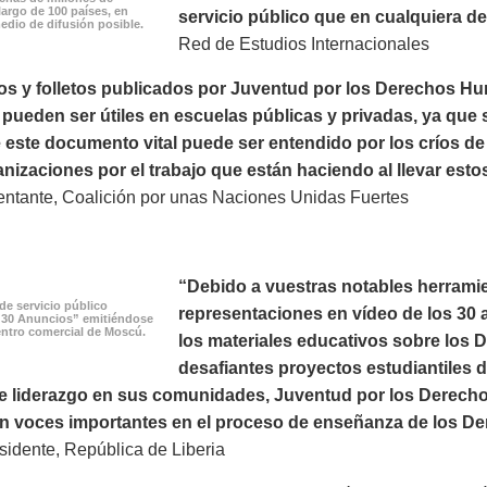
largo de 100 países, en
servicio público que en cualquiera de 
edio de difusión posible.
Red de Estudios Internacionales
os y folletos publicados por Juventud por los Derechos H
ueden ser útiles en escuelas públicas y privadas, ya que s
este documento vital puede ser entendido por los críos de
nizaciones por el trabajo que están haciendo al llevar esto
ntante, Coalición por unas Naciones Unidas Fuertes
“Debido a vuestras notables herramie
de servicio público
representaciones en vídeo de los 30 a
 30 Anuncios” emitiéndose
ntro comercial de Moscú.
los materiales educativos sobre los
desafiantes proyectos estudiantiles 
e liderazgo en sus comunidades, Juventud por los Derechos
on voces importantes en el proceso de enseñanza de los D
idente, República de Liberia