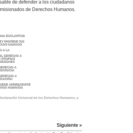
nsable de defender a los ciudadanos
 comisionados de Derechos Humanos.
UNA ESCLAVITUD
LEY PROTEGE TUS
CHOS HUMANOS
O A LA
EL DERECHO A
 PROPIAS
SESIONES
DERECHO A
MOCRACIA
 DERECHO A
UCACIÓN
PUEDE ARREBATARTE
CHOS HUMANOS
 Declaración Universal de los Derechos Humanos, a
Siguiente »