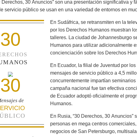
 Derechos, 30 Anuncios” son una presentación significativa y f
e servicio público se usan en una variedad de entornos en mu
En Sudáfrica, se retransmiten en la tele
por los Derechos Humanos muestran los
30
talleres. La ciudad de Johannesburgo s
Humanos para utilizar adicionalmente es
concienciación sobre los Derechos Huma
ERECHOS
UMANOS
En Ecuador, la filial de Juventud por l
mensajes de servicio público a 4,5 mill
30
concurrentemente impartían seminarios 
campaña nacional fue tan efectiva conci
de Ecuador adoptó oficialmente el prog
ensajes de
Humanos.
ERVICIO
ÚBLICO
En Rusia, “30 Derechos, 30 Anuncios” s
personas en mega centros comerciales,
negocios de San Petersburgo, multisalas