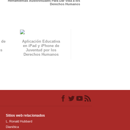
Herramientas Audiovisuales Para Dar Vida a los
Derechos Humanos
 de
Aplicación Educativa
en iPad y iPhone de
os
Juventud por los
Derechos Humanos
Sitios web relacionados
L. Ronald Hubbard
Dianética