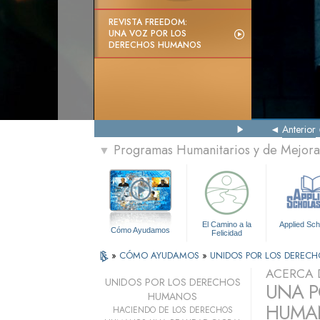
REVISTA FREEDOM:
UNA VOZ POR LOS
DERECHOS HUMANOS
Anterior
Programas Humanitarios y de Mejora 
▼
El Camino a la
Applied Sch
Cómo Ayudamos
Felicidad
»
CÓMO AYUDAMOS
»
UNIDOS POR LOS DEREC
ACERCA 
UNIDOS POR LOS DERECHOS
UNA P
HUMANOS
HUMAN
HACIENDO DE LOS DERECHOS