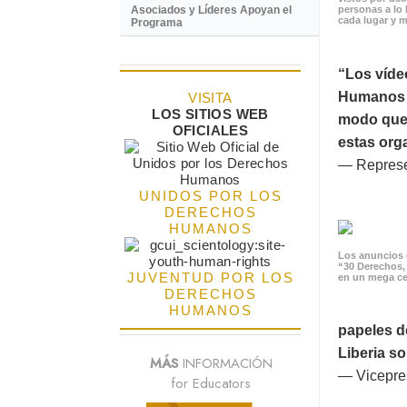
Asociados y Líderes Apoyan el
personas a lo 
cada lugar y m
Programa
“Los víde
Humanos p
VISITA
LOS SITIOS WEB
modo que 
OFICIALES
estas orga
— Represe
UNIDOS POR LOS
DERECHOS
HUMANOS
Los anuncios 
“30 Derechos,
JUVENTUD POR LOS
en un mega ce
DERECHOS
HUMANOS
papeles d
Liberia s
MÁS
INFORMACIÓN
— Vicepres
for Educators