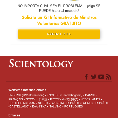
NO IMPORTA CUÁL SEA EL PROBLEMA… ¡Algo SE
PUEDE hacer al respecto!
Solicita un Kit Informativo de Ministros
Voluntarios GRATUITO
SOLICITA EL KIT »
Websites Internacionales
ENGLISH (US/International)
ENGLISH (United Kingdom)
DANSK
עברית
FRANÇAIS
日本語
РУССКИЙ
繁體中文
NEDERLANDS
DEUTSCH
MAGYAR
NORSK
SVENSKA
ESPAÑOL (LATINO)
ESPAÑOL
(CASTELLANO)
ΕΛΛΗΝΙΚA
ITALIANO
PORTUGUÊS
Enlaces