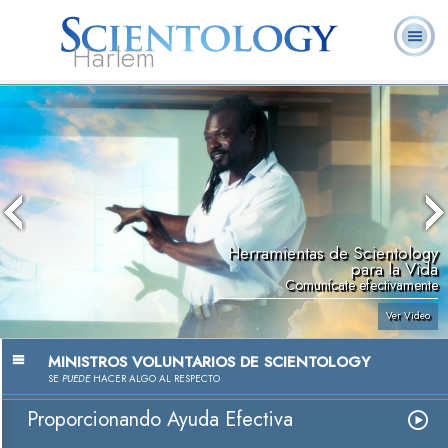
Harlem
Acerca de
L. Ronald
¿Qué es
Ministros
Preguntas
Libros
Nosotros
Hubbard
Scientology?
Voluntarios
Frecuentes
Herramientas de Scientology
para la Vida
Comunícate efectivamente
Ver Video
MINISTROS VOLUNTARIOS DE SCIENTOLOGY
SE
PUEDE
HACER ALGO AL RESPECTO
Proporcionando Ayuda Efectiva