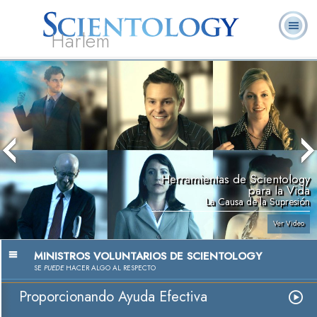
Harlem
Acerca de
L. Ronald
¿Qué es
Ministros
Preguntas
Libros
Nosotros
Hubbard
Scientology?
Voluntarios
Frecuentes
Herramientas de Scientology
para la Vida
La Causa de la Supresión
Ver Video
MINISTROS VOLUNTARIOS DE SCIENTOLOGY
SE
PUEDE
HACER ALGO AL RESPECTO
Proporcionando Ayuda Efectiva