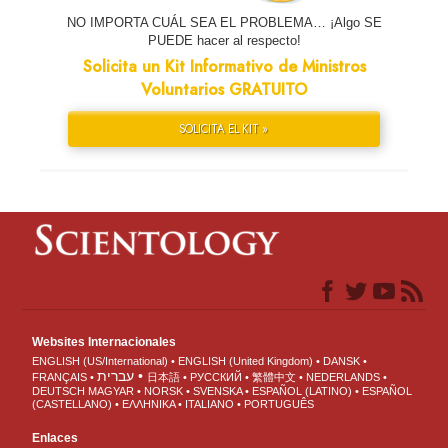
NO IMPORTA CUÁL SEA EL PROBLEMA… ¡Algo SE
PUEDE hacer al respecto!
Solicita un Kit Informativo de Ministros
Voluntarios GRATUITO
SOLICITA EL KIT »
Websites Internacionales
ENGLISH (US/International)
ENGLISH (United Kingdom)
DANSK
עברית
FRANÇAIS
日本語
РУССКИЙ
繁體中文
NEDERLANDS
DEUTSCH
MAGYAR
NORSK
SVENSKA
ESPAÑOL (LATINO)
ESPAÑOL
(CASTELLANO)
ΕΛΛΗΝΙΚA
ITALIANO
PORTUGUÊS
Enlaces