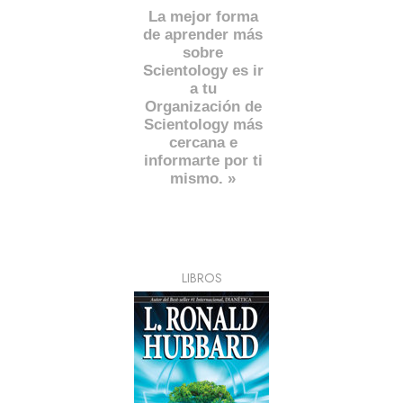
La mejor forma
de aprender más
sobre
Scientology es ir
a tu
Organización de
Scientology más
cercana e
informarte por ti
mismo. »
LIBROS