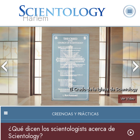
Harlem
Acerca de
L. Ronald
¿Qué es
Ministros
Preguntas
Libros
Nosotros
Hubbard
Scientology?
Voluntarios
Frecuentes
El Credo de la Iglesia de Scientology
Ver Video
CREENCIAS Y PRÁCTICAS
¿Qué dicen los scientologists acerca de
Scientology?