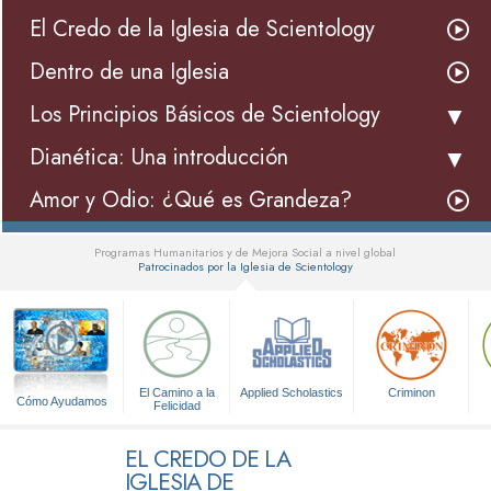
El Credo de la Iglesia de Scientology
Dentro de una Iglesia
Los Principios Básicos de Scientology
Dianética: Una introducción
Amor y Odio: ¿Qué es Grandeza?
Programas Humanitarios y de Mejora Social a nivel global
Patrocinados por la Iglesia de Scientology
▼
El Camino a la
Applied Scholastics
Criminon
Cómo Ayudamos
Felicidad
EL CREDO DE LA
IGLESIA DE