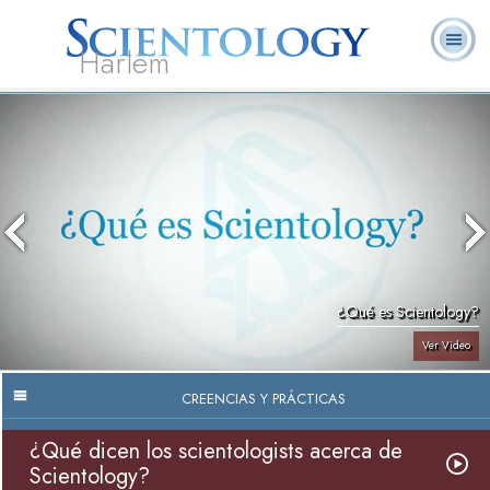
Harlem
Acerca de
L. Ronald
¿Qué es
Ministros
Preguntas
Libros
Nosotros
Hubbard
Scientology?
Voluntarios
Frecuentes
¿Qué es Scientology?
Ver Video
CREENCIAS Y PRÁCTICAS
¿Qué dicen los scientologists acerca de
Scientology?