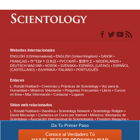
Websites Internacionales
ENGLISH (US/International)
ENGLISH (United Kingdom)
DANSK
עברית
FRANÇAIS
日本語
РУССКИЙ
繁體中文
NEDERLANDS
DEUTSCH
MAGYAR
NORSK
SVENSKA
ESPAÑOL (LATINO)
ESPAÑOL
(CASTELLANO)
ΕΛΛΗΝΙΚA
ITALIANO
PORTUGUÊS
Enlaces
L. Ronald Hubbard
Creencias y Prácticas de Scientology
Voz para la
Humanidad
Ministros Voluntarios
Preguntas Frecuentes
Libros
Cursos
en línea
Más Información
Contactar
Lugares
Sitios web relacionados
L. Ronald Hubbard
Dianética
Scientology Network
Scientology Religion
David Miscavige
Comienza un Curso por Internet
Ministros Voluntarios de
Scientology
Asociación Internacional de Scientologists
Freedom Magazine
El Camino a la Felicidad
En Apoyo de Un Mundo Sin Drogas
Unidos por los
Da Tu Primer Paso
Derechos Humanos
Jóvenes por los Derechos Humanos
Comisión de
Ciudadanos por los Derechos Humanos
Conoce al Verdadero Tú