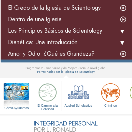
El Credo de la Iglesia de Scientology
Dentro de una Iglesia
Los Principios Básicos de Scientology
Dianética: Una introducción
Amor y Odio: ¿Qué es Grandeza?
Programas Humanitarios y de Mejora Social a nivel global
Patrocinados por la Iglesia de Scientology
▼
El Camino a la
Applied Scholastics
Criminon
Cómo Ayudamos
Felicidad
INTEGRIDAD PERSONAL
POR L. RONALD