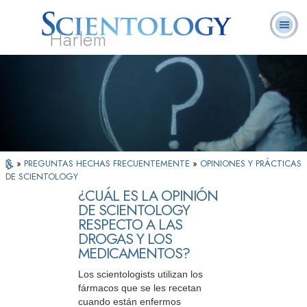
Harlem
Acerca de
L. Ronald
¿Qué es
Ministros
Preguntas
Libros
Nosotros
Hubbard
Scientology?
Voluntarios
Frecuentes
»
PREGUNTAS HECHAS FRECUENTEMENTE
»
OPINIONES Y PRÁCTICAS
DE SCIENTOLOGY
¿CUÁL ES LA OPINIÓN
DE SCIENTOLOGY
RESPECTO A LAS
DROGAS Y LOS
MEDICAMENTOS?
Los scientologists utilizan los
fármacos que se les recetan
cuando están enfermos