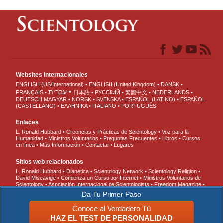
Websites Internacionales
ENGLISH (US/International)
ENGLISH (United Kingdom)
DANSK
עברית
FRANÇAIS
日本語
РУССКИЙ
繁體中文
NEDERLANDS
DEUTSCH
MAGYAR
NORSK
SVENSKA
ESPAÑOL (LATINO)
ESPAÑOL
(CASTELLANO)
ΕΛΛΗΝΙΚA
ITALIANO
PORTUGUÊS
Enlaces
L. Ronald Hubbard
Creencias y Prácticas de Scientology
Voz para la
Humanidad
Ministros Voluntarios
Preguntas Frecuentes
Libros
Cursos
en línea
Más Información
Contactar
Lugares
Sitios web relacionados
L. Ronald Hubbard
Dianética
Scientology Network
Scientology Religion
David Miscavige
Comienza un Curso por Internet
Ministros Voluntarios de
Scientology
Asociación Internacional de Scientologists
Freedom Magazine
El Camino a la Felicidad
En Apoyo de Un Mundo Sin Drogas
Unidos por los
Da Tu Primer Paso
Derechos Humanos
Jóvenes por los Derechos Humanos
Comisión de
Ciudadanos por los Derechos Humanos
Conoce al Verdadero Tú
HAZ EL TEST DE PERSONALIDAD
© 2026 Iglesia de Scientology Internacional. Todos los derechos reservados.
Aviso