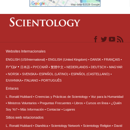
Websites Internacionales
ENGLISH (US/International)
ENGLISH (United Kingdom)
DANSK
FRANÇAIS
עברית
日本語
РУССКИЙ
繁體中文
NEDERLANDS
DEUTSCH
MAGYAR
NORSK
SVENSKA
ESPAÑOL (LATINO)
ESPAÑOL (CASTELLANO)
ΕΛΛΗΝΙΚA
ITALIANO
PORTUGUÊS
Enlaces
L. Ronald Hubbard
Creencias y Prácticas de Scientology
Voz para la Humanidad
Ministros Voluntarios
Preguntas Frecuentes
Libros
Cursos en línea
¿Quién
Soy Yo?
Más Información
Contactar
Lugares
Sitios web relacionados
L. Ronald Hubbard
Dianética
Scientology Network
Scientology Religion
David